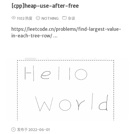
[cpp]heap-use-after-free
1102 热度
NOTHING
杂谈
https://leetcode.cn/problems/find-largest-value-
in-each-tree-row/ …
发布于 2022-06-01