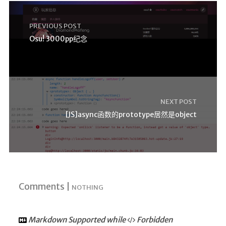
PREVIOUS POST
Osu! 3000pp纪念
NEXT POST
[JS]async函数的prototype居然是object
Comments |
NOTHING
Markdown Supported while
Forbidden