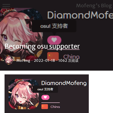
Mofeng's Blog
Becoming osu supporter
首页
Mofeng
·
2022-01-18
·
1062 次阅读
ABOUT
ME
Links
文章分类
归档馆
空调房